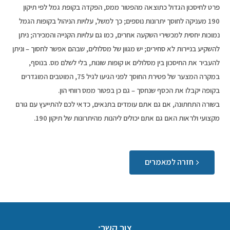
פרט לחיסכון הגדול כתוצאה מהפטור ממס, הפקדה בקופת גמל לפי תיקון
190 מעניקה לחוסך יתרונות נוספים; כך למשל, עלויות הניהול בקופות הגמל
נמוכות יחסית למכשירי השקעה אחרים, כמו גם עלויות הקנייה והמכירה; ניתן
להשקיע בניירות לא סחירים; יש מגוון של מסלולים, שבהם אפשר לחסוך – וניתן
להעביר את החיסכון בין מסלולים או קופות שונות, בלי לשלם מס. בנוסף,
במקרה המצער של פטירת החוסך לפני הגיעו לגיל 75, המוטבים המוגדרים
בקופה יקבלו את הכסף שנחסך – גם כן בפטור ממס רווחי הון.
בשורה התחתונה, אם גם אתם עומדים בתנאים, כדאי לכם להתייעץ עם גורם
מקצועי ולראות האם גם אתם יכולים ליהנות מהיתרונות של תיקון 190.
חזרה למאמרים
צור קשר: