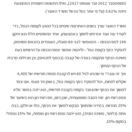
(מספטמבר 2012 ועד אוגוסט 2017), ואילו התשואה השנתית הממוצעת
היתה 5.62% (על פי אתר גמל נט של משרד האוצר).
משרד האוצר עורך בשנים האחרונות שינויים בכל הנוגע לקופות הגמל, כדי
לעודד עוד ועוד אזרחים לחסוך באמצעותן. אחד מהשינויים הללו הוא תיקון
190 למס הכנסה – המאפשר לבני 60 ומעלה, העומדים בתנאים מסוימים,
להפקיד כסף בקופת גמל – וליהנות מפטור ממס הכנסה על הרווחים בעת
משיכת הכסף מהקופה בצורה של קצבה (בכפוף לתנאים); וכן מנזילות מרבית
של הכסף הנחסך.
איך זה עובד? מי שהגיע לגיל 60 ויש לו קצבת פנסיה חודשית של 4,405
שקלים לפחות, יכול להפקיד כסף בקופת גמל, באופן חד פעמי. אם יבחר
למשוך את הכסף שהצטבר בקופה כקצבה חודשית, הוא יזכה בפטור מלא
ממס רווחי הון. זוהי הטבה משמעותית, שכן כיום, מס רווחי הון הוא בשיעור של
25% מהרווח. במידה שהחוסך מבקש למשוך את הכסף, כולו או חלקו, בבת
אחת (כלומר, משיכה הונית), הוא ייהנה ממס רווחי הון מופחת, של 15% נומינלי
במקום 25%.