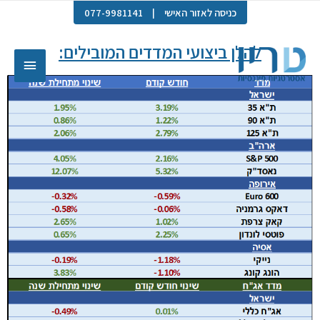
כניסה לאזור האישי
|
077-9981141
להלן ביצועי המדדים המובילים: