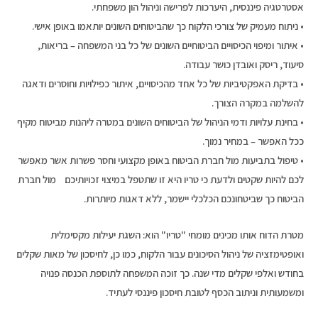
אסטרטגיה פיננסית, היערכות לפרישה וניהול הון משפחתי.
• ניתוח מעמיק של צורכי הלקוח כך שהביטוחים השונים יותאמו באופן אישי.
• איתור ומיפוי הכיסויים הביטוחיים השונים של כל בני המשפחה – בריאות,
סיעוד, ריסק ואובדן כושר עבודה.
• בדיקת האפקטיביות של כל אחד מהכיסויים, איתור כפילויות וחוסרים ודאגה
להשלמה במקרה הצורך.
• בחינת עלויות ודמי הניהול של הביטוחים השונים במטרה ליהנות מביטוח מקיף
ככל האפשר – במחיר נמוך.
• טיפול בתביעות מול חברת הביטוח באופן מקצועי וחסר פשרות אשר מאפשר
לכם להיות שקטים ולדעת כי טריו היא זו שתטפל במיצוי זכויותיכם מול חברת
הביטוח כך שביטחונכם הכלכלי יישמר, ללא דאגות מיותרות.
מטרת הדוח אותו מכינים מומחי "טריו" הוא: השגת יעילות מקסימלית
ואופטימזציה של ניהול הסיכונים עבור הלקוח, כמו כן, לחיסכון של מאות שקלים
בחודש ואלפי שקלים מדי שנה. כך זוכה המשפחה לתוספת הכנסה פנויה
ומשמעותית וניתוב הכסף לטובת חיסכון פיננסי לעתיד.